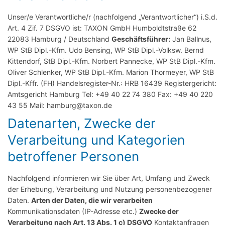
Unser/e Verantwortliche/r (nachfolgend „Verantwortlicher“) i.S.d.
Art. 4 Zif. 7 DSGVO ist: TAXON GmbH Humboldtstraße 62
22083 Hamburg / Deutschland
Geschäftsführer:
Jan Ballnus,
WP StB Dipl.-Kfm. Udo Bensing, WP StB Dipl.-Volksw. Bernd
Kittendorf, StB Dipl.-Kfm. Norbert Pannecke, WP StB Dipl.-Kfm.
Oliver Schlenker, WP StB Dipl.-Kfm. Marion Thormeyer, WP StB
Dipl.-Kffr. (FH) Handelsregister-Nr.: HRB 16439 Registergericht:
Amtsgericht Hamburg Tel: +49 40 22 74 380 Fax: +49 40 220
43 55 Mail: hamburg@taxon.de
Datenarten, Zwecke der
Verarbeitung und Kategorien
betroffener Personen
Nachfolgend informieren wir Sie über Art, Umfang und Zweck
der Erhebung, Verarbeitung und Nutzung personenbezogener
Daten.
Arten der Daten, die wir verarbeiten
Kommunikationsdaten (IP-Adresse etc.)
Zwecke der
Verarbeitung nach Art. 13 Abs. 1 c) DSGVO
Kontaktanfragen